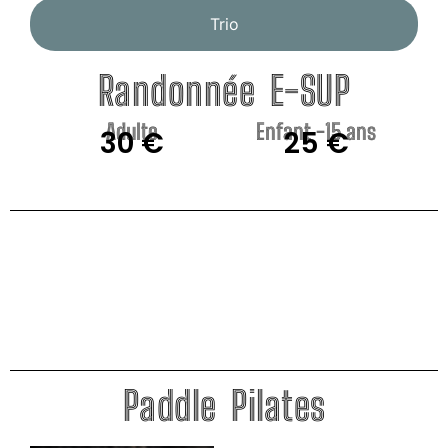
Trio
Randonnée E-SUP
Adulte
Enfant -15 ans
30 €
25 €
Paddle Pilates