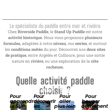
Le spécialiste du paddle entre mer et rivière
Chez
Riverside Paddle
, le
Stand Up Paddle
est notre
activité historique
. Nous vous proposons
plusieurs
formules,
adaptées à votre
niveau
, vos
envies
, et surtout
les
conditions météo
du jour. Découvrez nos
deux sites
de pratique
, entre Argelès et Collioure, pour une sortie
nature en
rivière
, ou une exploration de la
côte
rocheuse.
Quelle activité paddle
choisir ?
Rando
Location
SUP
Paddle
rivière
en mer
éléctrique
Pilates
Pour
Pour
Pour
Pour
apprendre
découvrir
aller
bouger
le SUP
les
plus loin
autrement